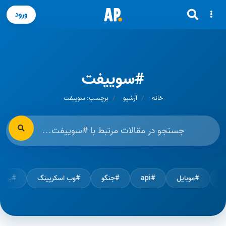
ورود
#سوییفت
خانه
آرشیو
برچسب: سوییفت
#موبایل
#api
#جنگو
#وب اسکرپینگ
#برن