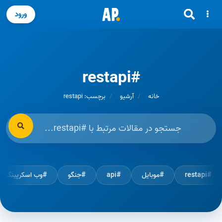
ورود
#restapi
خانه
آرشیو
برچسب: restapi
#restapi
#موبایل
#api
#جنگو
#وب اسکرپینگ