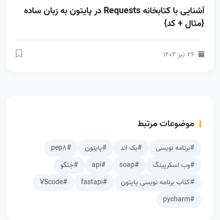
آشنایی با کتابخانه Requests در پایتون به زبان ساده
{مثال + کد}
26 تیر 1404
موضوعات مرتبط
#برنامه نویسی
#بک اند
#پایتون
#pep8
#وب اسکرپینگ
#soap
#api
#جنگو
#کتاب برنامه نویسی پایتون
#fastapi
#VScode
#pycharm