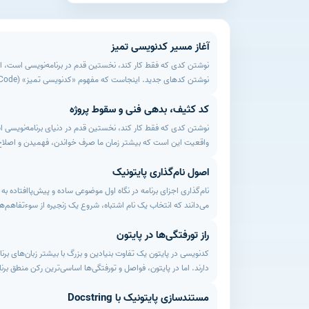
آغاز مسیر کدنویسی تمیز
نوشتن کدی که فقط کار کند، نخستین قدم در برنامه‌نویسی است، ام
کد کثیف، بدهی فنی و سقوط پروژه
ساختار توابع و کلاس‌های خود را بهینه‌سازی نمایید و با به‌کارگیری
نوشتن کدی که فقط کار کند، نخستین قدم در دنیای برنامه‌نویسی است
توسعه‌دهندگان ارشد است.
واقعیت این است که بیشتر زمان ما صرف خواندن، فهمیدن و اصلاح
اصول نام‌گذاری پایتونیک
انرژی کل تیم را به عنوان بهره بدهی سرازیر چاه می‌کند. بحران از 
مانند یک بهمن کوچک عمل می‌کنند. در این وضعیت، ایجاد یک تغییر
نام‌گذاری اجزای برنامه در نگاه اول موضوعی ساده و پیش‌پاافتاده به ن
چگونه این بدهی‌های انباشته‌شده به راحتی می‌توانند سودآوری یک کسب
می‌دانند که انتخاب یک نام اشتباه، شروع یک زنجیره از سوءتفاهم‌ها
کنید
راز تورفتگی‌ها در پایتون
کدنویسی در پایتون یک تفاوت بنیادین و بزرگ با بیشتر زبان‌های بر
نام‌هایی انتخاب کنید که هدف، نوع و نحوه رفتار متغیرها، توابع و
دارند. اما در پایتون، فواصل و تورفتگی‌ها اساسی‌ترین رکن منطق برن
پایتونیک است.
مستندسازی پایتونیک با Docstring
نیست؛ بلکه مشخص می‌کند کدام خط کد متعلق به کدام بلوک منطقی ا