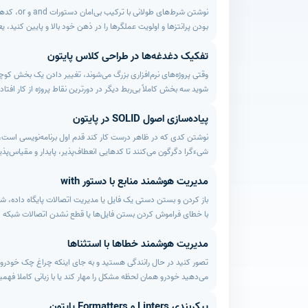
می‌کند. یاد بگیرید که چطور کدهای شلوغ و چندلایه‌ای را جراحی کن
نوشتن ش
دستخوش تغییر می‌کند.
بودن پرانتزها و اولویت عملگرها را در ذهن خود بالا و پایین کنید
تفکیک دغدغه‌ها در طراحی کلاس پایتون
بهره‌گیری از ویژگی‌های پیشرفته‌ای مانند دیکشنری‌مپینگ یا ساخت
سنگین و غیرقابل‌فهم را جراحی کنید تا هر توسعه‌دهنده‌ای با اولی
طرز شگفت‌انگیزی ساده‌تر می‌شود.
برنامه‌نویسان کلاس‌هایی می‌سازند که شبیه به چاقوهای سوئیسی هس
پیاده‌سازی اصول SOLID در پایتون
معماری هستند. هنر یک مهندس بک‌آند واقعی این است که دغدغه‌ه
اینجاست که تفاوت یک کدنویس معمولی با یک معمار نرم‌افزار م
شیءگرا دگرگون می‌کنند تا کدهایی انعطاف‌پذیر، پایدار و مقیاس‌پذ
مدیریت هوشمند منابع با دستور with
پروژه را سریع و بدون ریسک کنند.
باز کردن و بستن دستی یک فایل یا مدیریت اتصالات پایگاه داده، شب
با خطای فراموش کردن بستن فایل‌ها یا قطع نشدن اتصالات شبکه دست‌
مدیریت هوشمند خطاها با استثناها
حتی در صورت رخ دادن بدترین خطاهای غیرمنتظره، منابع سیستم را به
می‌دهید خودرو همان لحظه مشکل را مهار کند یا با زبانی کاملا فه
پروژه استفاده می‌کنند؛ روشی سنتی که کدهای شما را به آشفتگی می‌
پیکربندی Linters و Formatters پایتون
از استثناها (Exceptions). در این درس یاد م