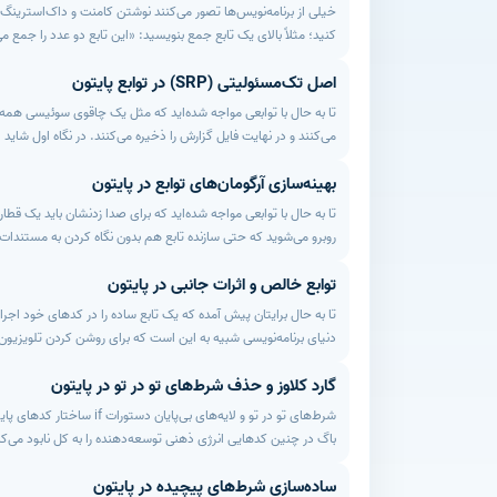
خیلی از برنامه‌نویس‌ها تصور می‌کنند نوشتن کامنت و داک‌استرینگ 
خطاهای ساختاری خداحافظی می‌کنید.
کنید؛ مثلاً بالای یک تابع جمع بنویسید: «این تابع دو عدد را جمع می
توضیح خط‌به‌خط کارهایی که خودِ کد دارد فریاد می‌زند. یک مستند
اصل تک‌مسئولیتی (SRP) در توابع پایتون
سردرگمی و بدون نیاز به خواندن تک‌تک خطوط کد، از توابع و کلاس‌ه
می‌گیرید که چطور با استفاده از فرمت‌های استانداردی مثل گوگل 
تا به حال با توابعی مواجه شده‌اید که مثل یک چاقوی سوئیسی همه 
معمولی و یک مهندس نرم‌افزار حرفه‌ای را پشت سر بگذارید، این 
می‌کنند و در نهایت فایل گزارش را ذخیره می‌کنند. در نگاه اول شای
بهینه‌سازی آرگومان‌های توابع در پایتون
موجودیت در کد، باید فقط و فقط یک دلیل برای تغییر داشته باشد». 
سیستم، بخش‌های کاملاً بی‌ربط دیگر را هم به مرز فروپاشی می‌کشان
تا به حال با توابعی مواجه شده‌اید که برای صدا زدنشان باید یک قطا
تبدیل کنید. یاد می‌گیریم که چطور توابعی بنویسیم که تست کردن آن
روبرو می‌شوید که حتی سازنده تابع هم بدون نگاه کردن به مستندات ن
سطح استانداردهای جهانی برسانید، این درس نقطه عطف شما خواه
تا کل محاسبات سیستم بدون هیچ خطای ظاهری به هم بریزد. تعداد ز
توابع خالص و اثرات جانبی در پایتون
المان را به طور هم‌زمان در حافظه کوتاه‌مدت خود پردازش کند؛ وقتی
یاد می‌گیرید که چطور این قطارهای طولانی از آرگومان‌ها را متوقف 
تا به حال برایتان پیش آمده که یک تابع ساده را در کدهای خود اجر
دسته‌بندی داده‌ها، استفاده از اشیاء پیکربندی و قابلیت‌های بومی
دنیای برنامه‌نویسی شبیه به این است که برای روشن کردن تلویزیون، 
برای استفاده از توابع شما نیاز به باز کردن کتابچه راهنما نداشته 
Side Effects می‌گویند؛ پدیده‌ای که می‌تواند کدهای یک
گارد کلاوز و حذف شرط‌های تو در تو در پایتون
رفتارهای پیش‌بینی‌نشده است. وقتی توابع بدون ضابطه به محیط بیر
خالص (Pure Functions) وجود دارد؛ توابعی امن،
شرط‌های تو در تو و لایه
دنیای بیرون از خود بگذارند. در این درس قرار است عمیقاً وارد دنی
می‌گیریم که چطور توابع ایزوله‌ای طراحی کنیم که بدون هیچ وابست
باگ‌های شبانه و رفتارهای عجیب برنامه‌های خود خلاص شوید، ا
ساده‌سازی شرط‌های پیچیده در پایتون
اصلی برنامه با این روش، فضای تنفس پیدا می‌کند و به صورت خطی و