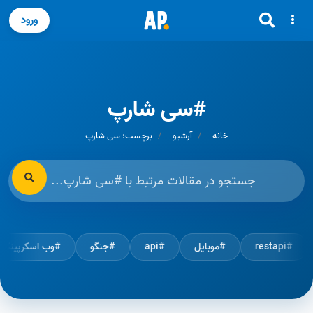
ورود
#سی شارپ
خانه
آرشیو
برچسب: سی شارپ
#restapi
#موبایل
#api
#جنگو
#وب اسکرپین