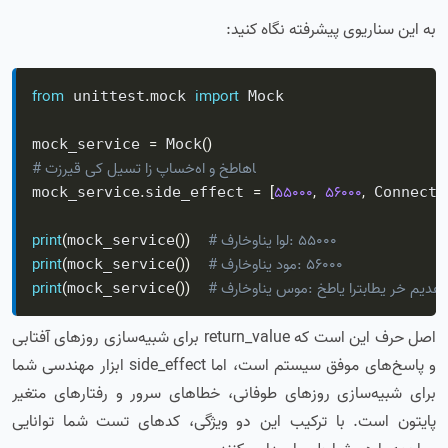
به این سناریوی پیشرفته نگاه کنید:
from
.
import
 unittest
mock 
 Mock

=
(
)
mock_service 
 Mock
# تزریق یک لیست از پاسخ‌ها و خطاها
.
=
[
55000
,
56000
,
mock_service
side_effect 
 Connecti
# فراخوانی اول: 55000
)
)
(
(
print
mock_service
# فراخوانی دوم: 56000
)
)
(
(
print
mock_service
 سوم: خطای ارتباطی رخ می‌دهد!
)
)
(
(
print
mock_service
اصل حرف این است که return_value برای شبیه‌سازی روزهای آفتابی
و پاسخ‌های موفق سیستم است، اما side_effect ابزار مهندسی شما
برای شبیه‌سازی روزهای طوفانی، خطاهای سرور و رفتارهای متغیر
پایتون است. با ترکیب این دو ویژگی، کدهای تست شما توانایی