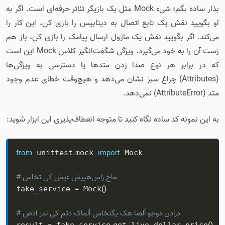
بذار ساده بگم؛ شیء Mock مثل یک بازیگر تئاتر حرفه‌ای است. اگر به
او بگویید نقش یک تابع اتصال به دیتابیس را بازی کن، این کار را
می‌کند. اگر بگویید نقش یک ماژول ارسال پیامک را بازی کن، باز هم
ژست آن را به خود می‌گیرد. ویژگی شگفت‌انگیز کلاس Mock این است
که در برابر هر نوع صدا زدن متدها یا دسترسی به ویژگی‌ها
(Attributes) چراغ سبز نشان می‌دهد و هیچ‌وقت خطای عدم وجود
متد (AttributeError) نمی‌دهد.
به این نمونه کد ساده نگاه کنید تا متوجه انعطاف‌پذیری این ابزار شوید:
from
.
import
 unittest
mock 
 Mock

# ساخت یک شیء شبیه‌ساز خام
=
(
)
fake_service 
 Mock
# صدا زدن یک متد کاملاً ساختگی که اصلاً وجود ندارد