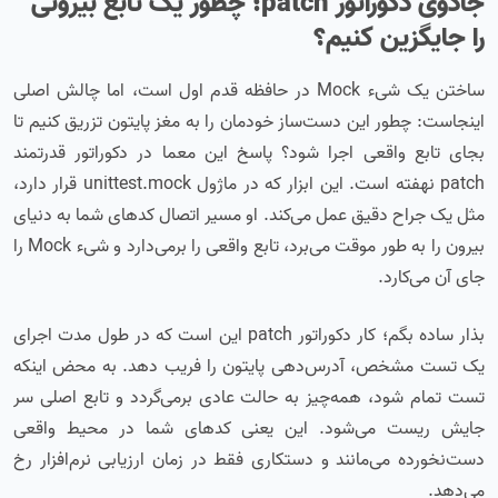
جادوی دکوراتور patch؛ چطور یک تابع بیرونی
را جایگزین کنیم؟
ساختن یک شیء Mock در حافظه قدم اول است، اما چالش اصلی
اینجاست: چطور این دست‌ساز خودمان را به مغز پایتون تزریق کنیم تا
بجای تابع واقعی اجرا شود؟ پاسخ این معما در دکوراتور قدرتمند
patch نهفته است. این ابزار که در ماژول unittest.mock قرار دارد،
مثل یک جراح دقیق عمل می‌کند. او مسیر اتصال کدهای شما به دنیای
بیرون را به طور موقت می‌برد، تابع واقعی را برمی‌دارد و شیء Mock را
جای آن می‌کارد.
بذار ساده بگم؛ کار دکوراتور patch این است که در طول مدت اجرای
یک تست مشخص، آدرس‌دهی پایتون را فریب دهد. به محض اینکه
تست تمام شود، همه‌چیز به حالت عادی برمی‌گردد و تابع اصلی سر
جایش ریست می‌شود. این یعنی کدهای شما در محیط واقعی
دست‌نخورده می‌مانند و دستکاری فقط در زمان ارزیابی نرم‌افزار رخ
می‌دهد.