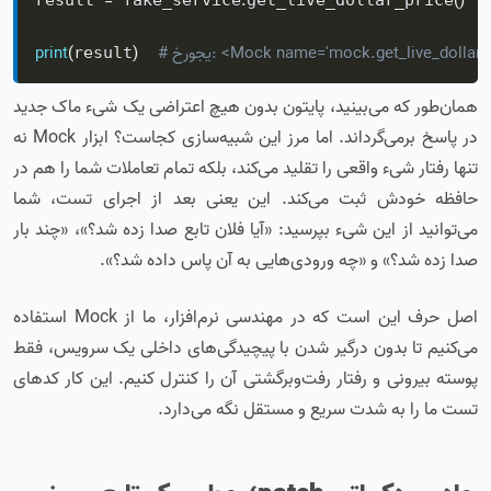
=
.
(
)
result 
 fake_service
get_live_dollar_price
Mock name='mock.get_live_dollar_price(='...'>
)
(
print
result
همان‌طور که می‌بینید، پایتون بدون هیچ اعتراضی یک شیء ماک جدید
در پاسخ برمی‌گرداند. اما مرز این شبیه‌سازی کجاست؟ ابزار Mock نه
تنها رفتار شیء واقعی را تقلید می‌کند، بلکه تمام تعاملات شما را هم در
حافظه خودش ثبت می‌کند. این یعنی بعد از اجرای تست، شما
می‌توانید از این شیء بپرسید: «آیا فلان تابع صدا زده شد؟»، «چند بار
صدا زده شد؟» و «چه ورودی‌هایی به آن پاس داده شد؟».
اصل حرف این است که در مهندسی نرم‌افزار، ما از Mock استفاده
می‌کنیم تا بدون درگیر شدن با پیچیدگی‌های داخلی یک سرویس، فقط
پوسته بیرونی و رفتار رفت‌وبرگشتی آن را کنترل کنیم. این کار کدهای
تست ما را به شدت سریع و مستقل نگه می‌دارد.