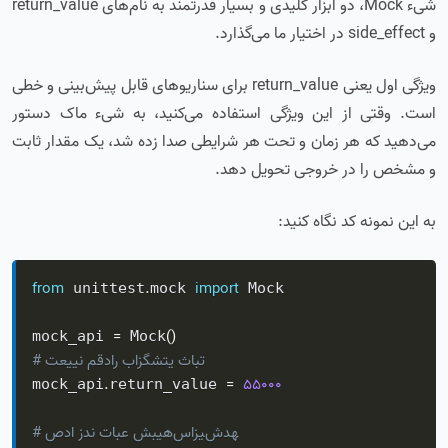
شیء Mock، دو ابزار کلیدی و بسیار قدرتمند به نام‌های return_value
و side_effect در اختیار ما می‌گذارد.
ویژگی اول یعنی return_value برای سناریوهای قابل پیش‌بینی و خطی
است. وقتی از این ویژگی استفاده می‌کنید، به شیء ماک دستور
می‌دهید که هر زمان و تحت هر شرایطی صدا زده شد، یک مقدار ثابت
و مشخص را در خروجی تحویل دهد.
به این نمونه کد نگاه کنید:
from
.
import
 unittest
mock 
 Mock

=
(
)
mock_api 
 Mock
# تعیین مقدار بازگشتی ثابت
.
=
55000
mock_api
return_value 
# صدا زدن تابع شبیه‌سازی‌شده