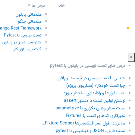
خانه
درس ها
مقدماتی پایتون
مقدماتی جنگو
jango Rest Framework
تست نویسی با Pytest
کدنویسی تمیز در پایتون
گیت برای بازار کار
×
درس های تست نویسی در پایتون با pytest
آشنایی با تست‌نویسی در توسعه نرم‌افزار
چرا تست خودکار؟ (سناریوی پروژه)
نصب ابزارها و راه‌اندازی ساختار پروژه
نوشتن اولین تست با دستور assert
تست سناریوهای تکراری با parametrize
تمیزکاری کدهای تست با Fixtures
مدیریت طول عمر فیکسچرها (Fixture Scope…
تست فایل، JSON و دیتابیس با pytest