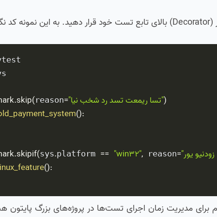
نید:
s

)
"این بخش در دست تعمیر است"
=
(
skip
.
ark
reason
_old_payment_system
(
)
:
ark
.
skipif
(
.
==
"win32"
,
=
sys
platform 
 reason
linux_feature
(
)
:
ی مدیریت زمان اجرای تست‌ها در پروژه‌های بزرگ پایتون هست