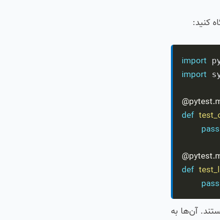
import
import
 sy
@pytest
.
m
def
test
pass
@pytest
.
m
def
test_
pass
ند. آن‌ها به