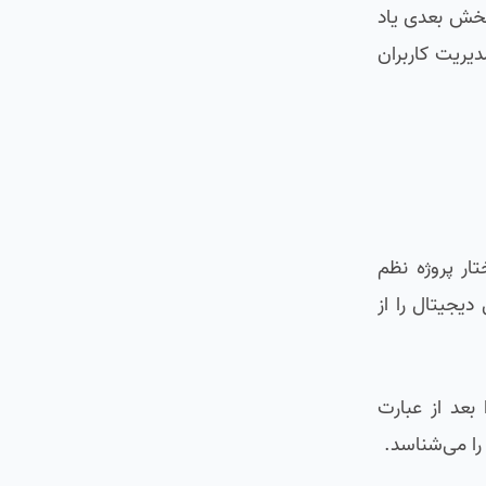
 بخش بعدی یاد
یریت کاربران
ار پروژه نظم
یجیتال را از
 pytest به شدت ساده است. شما می‌توانید هر نامی که دوست دارید (مثل wallet یا auth) را بعد از عبارت