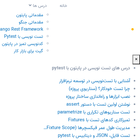
خانه
درس ها
مقدماتی پایتون
مقدماتی جنگو
jango Rest Framework
تست نویسی با Pytest
کدنویسی تمیز در پایتون
گیت برای بازار کار
×
درس های تست نویسی در پایتون با pytest
آشنایی با تست‌نویسی در توسعه نرم‌افزار
چرا تست خودکار؟ (سناریوی پروژه)
نصب ابزارها و راه‌اندازی ساختار پروژه
نوشتن اولین تست با دستور assert
تست سناریوهای تکراری با parametrize
تمیزکاری کدهای تست با Fixtures
مدیریت طول عمر فیکسچرها (Fixture Scope…
تست فایل، JSON و دیتابیس با pytest