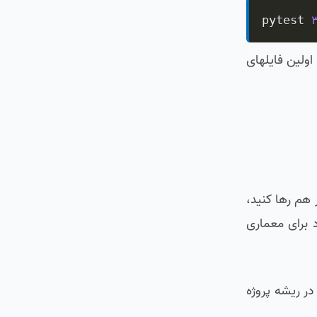
3
pytest 
اولین فایلهای
 هم رها کنید،
د برای معماری
در ریشه پروژه