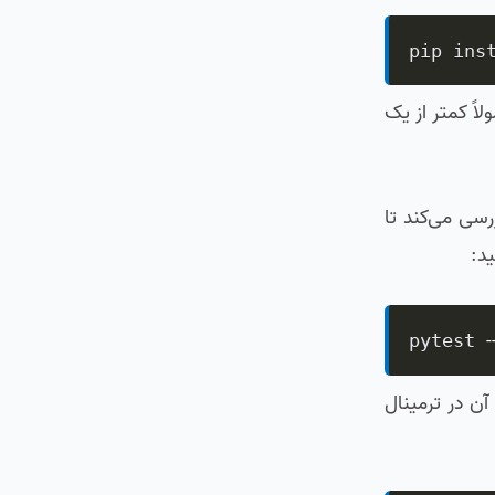
pip ins
معمولاً کمتر از یک
سی می‌کند تا
د:
-
pytest 
ن در ترمینال