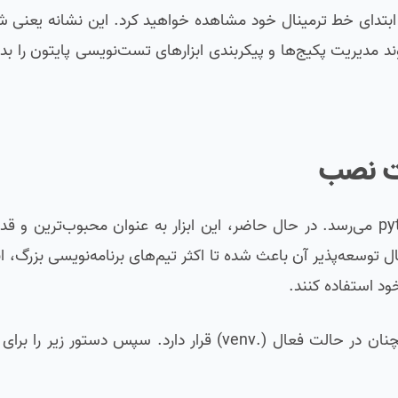
ی این دستور، نام محیط مجازی یعنی (.venv) را در ابتدای خط ترمینال خود مشاهده خواهید کرد. این نشا
روند مدیریت پکیج‌ها و پیکربندی ابزارهای تست‌نویسی پایتون را 
پس از فعال‌سازی محیط مجازی، نوبت به نصب فریم‌ورک pytest می‌رسد. در حال حاضر، این ابزار به عنوان محبوب‌ت
وسعه‌پذیر آن باعث شده تا اکثر تیم‌های برنامه‌نویسی بزرگ، ا
برای شروع فرآیند نصب، مطمئن شوید که خط فرمان شما همچنان در حالت فعال (.venv) قرار دارد. 