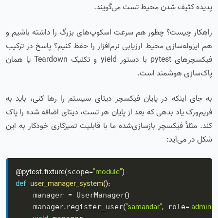
پدیده کثیف شدن محیط تست می‌گویند.
راهکار چیست؟ چطور هم سرعت اسکوپ‌های بزرگ را داشته باشیم و
هم ایزوله‌سازی محیط ارزیابی نرم‌افزار را حفظ کنیم؟ پاسخ در ترکیب
فیکسچرهای pytest با دستور yield و تکنیک Teardown یا همان
پاک‌سازی هوشمند است.
به جای اینکه در پایان فیکسچر دیتای سیستم را رها کنی، باید به
فریم‌ورک یاد بدهی که بعد از پایان هر تست، دیتای اضافه شده را پاک
کند. مثلاً فیکسچر بازسازی‌شده ما با قابلیت تمیزکاری خودکار به این
شکل در می‌آید:
@pytest
.
fixture
(
=
"module"
)
scope
def
user_manager_system
(
)
:
=
(
)
    manager 
 UserManager
.
(
"samandar"
,
=
"admin"
)
    manager
register_user
 role