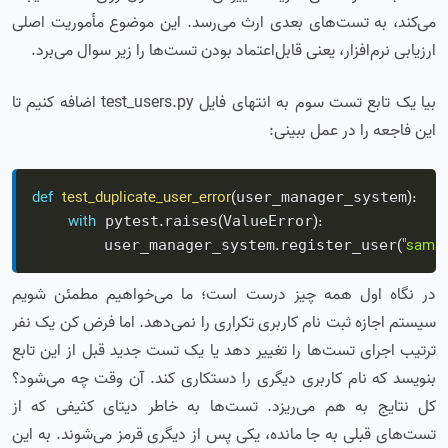
می‌کند، به تست‌های بعدی ارث می‌رسد. این موضوع مأموریت اصلی
ارزیابی نرم‌افزار، یعنی قابل‌اعتماد بودن تست‌ها را زیر سوال می‌برد.
بیا یک تابع تست سوم به انتهای فایل test_users.py اضافه کنیم تا
این فاجعه را در عمل ببینی:
def
test_duplicate_user_error
(
)
:
user_manager_system
with
.
(
)
:
 pytest
raises
ValueError
.
(
"saman
        user_manager_system
register_user
در نگاه اول همه چیز درست است؛ ما می‌خواهیم مطمئن شویم
سیستم اجازه ثبت نام کاربری تکراری را نمی‌دهد. اما فرض کن یک نفر
ترتیب اجرای تست‌ها را تغییر دهد یا یک تست جدید قبل از این تابع
بنویسد که نام کاربری دیگری را دستکاری کند. آن وقت چه می‌شود؟
کل نتایج به هم می‌ریزد. تست‌ها به خاطر دیتای کثیفی که از
تست‌های قبلی به جا مانده، یکی پس از دیگری قرمز می‌شوند. به این