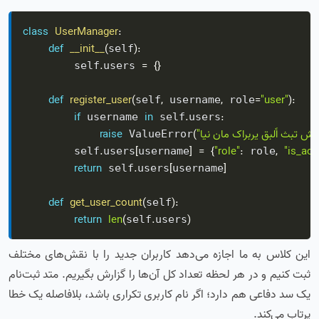
class
UserManager
:
def
__init__
(
)
:
self
.
=
{
}
        self
users 
def
register_user
(
,
,
=
"user"
)
:
self
 username
 role
if
in
.
:
 username 
 self
users
 کاربری قبلاً ثبت شده است."
(
raise
 ValueError
.
[
]
=
{
"role"
:
,
"is_act
        self
users
username
 role
return
.
[
]
 self
users
username
def
get_user_count
(
)
:
self
return
len
(
.
)
self
users
این کلاس به ما اجازه می‌دهد کاربران جدید را با نقش‌های مختلف
ثبت کنیم و در هر لحظه تعداد کل آن‌ها را گزارش بگیریم. متد ثبت‌نام
یک سد دفاعی هم دارد؛ اگر نام کاربری تکراری باشد، بلافاصله یک خطا
پرتاب می‌کند.