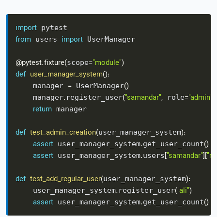
import
from
import
 users 
 UserManager

@pytest
.
fixture
(
=
"module"
)
scope
def
user_manager_system
(
)
:
=
(
)
    manager 
 UserManager
.
(
"samandar"
,
=
"admin"
)
    manager
register_user
 role
return
 manager

def
test_admin_creation
(
)
:
user_manager_system
assert
.
(
)
=
 user_manager_system
get_user_count
assert
.
[
"samandar"
]
[
"ro
 user_manager_system
users
def
test_add_regular_user
(
)
:
user_manager_system
.
(
"ali"
)
    user_manager_system
register_user
assert
.
(
)
=
 user_manager_system
get_user_count