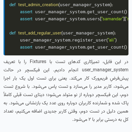
def
test_admin_creation
(
)
:
user_manager_system
assert
.
(
)
=
 user_manager_system
get_user_count
assert
.
[
"samandar"
]
[
"ro
 user_manager_system
users
def
test_add_regular_user
(
)
:
user_manager_system
.
(
"ali"
)
    user_manager_system
register_user
assert
.
(
)
=
 user_manager_system
get_user_count
در این فایل، تمیزکاری کدهای تست با Fixtures را با تعریف
user_manager_system انجام دادیم. این فیکسچر در حالت
پیش‌فرضِ فریم‌ورک کار می‌کند. یعنی برای تست اول یک بار اجرا
می‌شود، کاربر مدیر را می‌سازد و تست پاس می‌شود. با شروع تست
دوم، این فیکسچر دوباره از نو متولد می‌شود؛ دیتای تست قبلی کاملاً
پاک شده و شمارنده کاربران دوباره روی عدد یک بازنشانی می‌شود. به
همین دلیل در تست دوم، وقتی کاربر جدیدی اضافه می‌کنیم، تعداد
کل به درستی برابر با ۲ می‌شود.