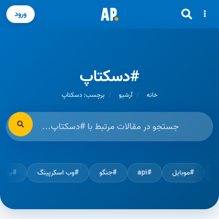
ورود
#دسکتاپ
خانه
آرشیو
برچسب: دسکتاپ
#موبایل
#api
#جنگو
#وب اسکرپینگ
#برن