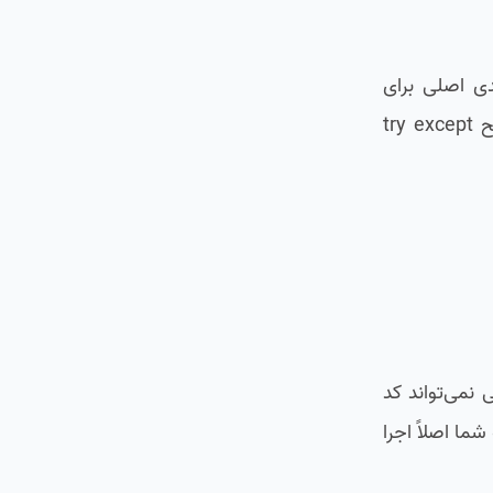
دی اصلی برای
مشکلات برنامه دارد: خطاهای سینتکس (Syntax Errors) و استثناها (Exceptions). درک این تفاوت، کلید پیاده‌سازی صحیح try except
نمی‌تواند کد
ما اصلاً اجرا