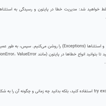
ما ابتدا تفاوت کلیدی بین خطاهای سینتکس (Syntax Errors) و استثناها (Exceptions) را روشن می‌کن
هدف این آموزش این است که شما نه تنها بدانید چگونه از try except استفاده کنید، بلکه بدانید چه زمانی و چگون