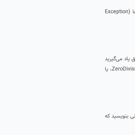
در این درس جامع، شما به یک مهارت حیاتی در پایتون مسلط خواهید شد: مدیریت خطا در پایتون و رسیدگی به استثناها (Exception
یم. سپس، به طور عمیق یاد می‌گیرید
که چطور از بلوک‌های try، except، else و finally استفاده کنید تا بتوانید انواع خطاها در پایتون (مانند ZeroDivisionError، ValueError، یا
ه آن را به شکلی بنویسید که