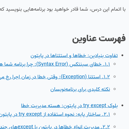
با اتمام این درس، شما قادر خواهید بود برنامه‌هایی بنویسید ک
فهرست عناوین
تفاوت بنیادین: خطاها و استثناها در پایتون
۱.۱. خطای سینتکس (Syntax Error): چرا برنامه شما هرگز شروع نمی‌شود؟
۱.۲. استثنا (Exception): وقتی خطا در زمان اجرا رخ می‌دهد
نکته کلیدی برای برنامه‌نویسان
بلوک try except در پایتون: هسته مدیریت خطا
۲.۱. ساختار پایه: نحوه استفاده از try except در پایتون (H3)
۲.۲. مدیریت انواع خطاها در پایتون با exceptهای چندگانه (H3)