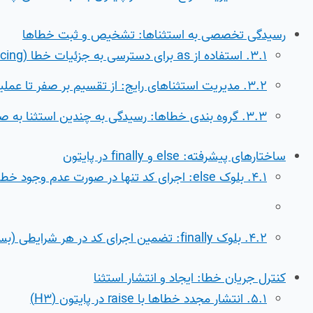
رسیدگی تخصصی به استثناها: تشخیص و ثبت خطاها
۳.۱. استفاده از as برای دسترسی به جزئیات خطا (Tracing) (H3)
۳.۲. مدیریت استثناهای رایج: از تقسیم بر صفر تا عملیات فایل (H3)
۳.۳. گروه بندی خطاها: رسیدگی به چندین استثنا به صورت همزمان (H3)
ساختارهای پیشرفته: else و finally در پایتون
۴.۱. بلوک else: اجرای کد تنها در صورت عدم وجود خطا (H3)
۴.۲. بلوک finally: تضمین اجرای کد در هر شرایطی (بستن منابع) (H3)
کنترل جریان خطا: ایجاد و انتشار استثنا
۵.۱. انتشار مجدد خطاها با raise در پایتون (H3)