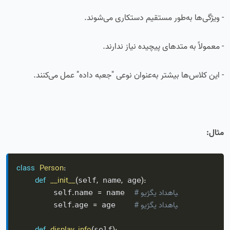
- ویژگی‌ها به‌طور مستقیم دستکاری می‌شوند.
- معمولاً به متدهای پیچیده نیاز ندارند.
- این کلاس‌ها بیشتر به‌عنوان نوعی "جعبه داده" عمل می‌کنند.
مثال:
class
Person
:
def
__init__
(
,
,
)
:
self
 name
 age
# ویژگی داده‌ای
=
.
        self
name 
 name  
# ویژگی داده‌ای
=
.
        self
age 
 age    
self