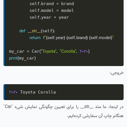
.
=
        self
brand 
 brand

.
=
        self
model 
 model

.
=
        self
year 
 year

def
__str__
(
)
:
self
return
f"
{
self
.
year
}
{
self
.
brand
}
{
self
.
model
}
"
=
(
"Toyota"
,
"Corolla"
,
2020
)
my_car 
 Car
print
(
)
my_car
خروجی:
2020
 Toyota Corolla
در اینجا، ما متد __str__ را برای تعیین چگونگی نمایش شیء `Car`
هنگام چاپ آن سفارشی کرده‌ایم.