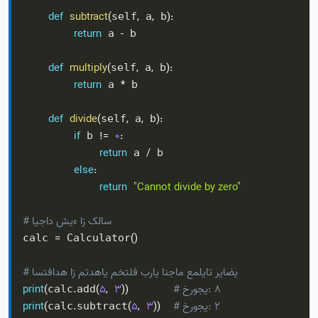
def
subtract
(
,
,
)
:
self
 a
 b
return
-
 a 
 b

def
multiply
(
,
,
)
:
self
 a
 b
return
*
 a 
 b

def
divide
(
,
,
)
:
self
 a
 b
if
!=
0
:
 b 
return
/
 a 
 b

else
:
return
"Cannot divide by zero"
# ایجاد شیء از کلاس
=
(
)
calc 
 Calculator
# استفاده از متدهای مختلف برای انجام عملیات ریاضی
# خروجی: 8
)
)
3
,
5
(
.
(
print
calc
add
# خروجی: 2
)
)
3
,
5
(
.
(
print
calc
subtract