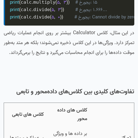
# خروجی: 15
)
)
3
,
5
(
.
(
print
calc
multiply
# خروجی: 1.666...
)
)
3
,
5
(
.
(
print
calc
divide
# خروجی: Cannot divide by zero
)
)
0
,
5
(
.
(
print
calc
divide
در این مثال، کلاس Calculator بیشتر بر روی انجام عملیات ریاضی
تمرکز دارد. ویژگی‌ها در این کلاس ذخیره نمی‌شوند؛ بلکه هر متد به‌طور
موقت داده‌ها را برای انجام محاسبات می‌گیرد و نتایج را برمی‌گرداند.
تفاوت‌های کلیدی بین کلاس‌های داده‌محور و تابعی
کلاس های داده
کلاس های تابعی
محور
بر داده ها و ویژگی