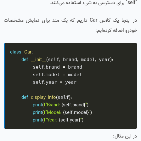
`self` برای دسترسی به شیء استفاده می‌کنند.
در اینجا یک کلاس Car داریم که یک متد برای نمایش مشخصات
خودرو اضافه کرده‌ایم:
class
Car
:
def
__init__
(
,
,
,
)
:
self
 brand
 model
 year
.
=
        self
brand 
 brand

.
=
        self
model 
 model

.
=
        self
year 
 year

def
display_info
(
)
:
self
print
(
f"Brand: 
{
self
.
brand
}
"
)
print
(
f"Model: 
{
self
.
model
}
"
)
print
(
f"Year: 
{
self
.
year
}
"
)
در این مثال: