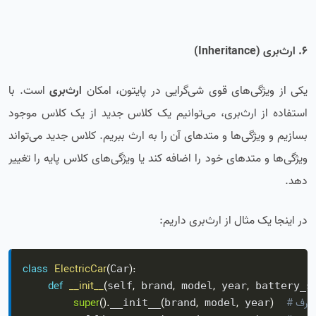
6. ارث‌بری (Inheritance)
یکی از ویژگی‌های قوی شی‌گرایی در پایتون، امکان
ارث‌بری
است. با
استفاده از ارث‌بری، می‌توانیم یک کلاس جدید از یک کلاس موجود
بسازیم و ویژگی‌ها و متدهای آن را به ارث ببریم. کلاس جدید می‌تواند
ویژگی‌ها و متدهای خود را اضافه کند یا ویژگی‌های کلاس پایه را تغییر
دهد.
در اینجا یک مثال از ارث‌بری داریم:
class
ElectricCar
(
)
:
Car
def
__init__
(
,
,
,
,
self
 brand
 model
 year
 battery_s
 پایه
)
,
,
(
.
)
(
super
__init__
brand
 model
 year