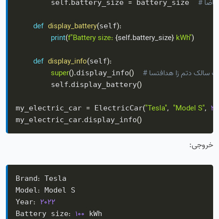
ی جدید
=
.
        self
battery_size 
 battery_size  
def
display_battery
(
)
:
self
print
(
f"Battery size: 
{
self
.
battery_size
}
 kWh"
)
def
display_info
(
)
:
self
ستفاده از متد کلاس پایه
)
(
.
)
(
super
display_info
.
(
)
        self
display_battery
=
(
"Tesla"
,
"Model S"
,
20
my_electric_car 
 ElectricCar
.
(
)
my_electric_car
display_info
خروجی:
:
Brand
 Tesla

:
Model
 Model S

:
2022
Year
:
100
Battery size