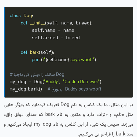
class
Dog
:
def
__init__
(
,
,
)
:
self
 name
 breed
.
=
        self
name 
 name

.
=
        self
breed 
 breed

def
bark
(
)
:
self
print
(
f"
{
self
.
name
}
 says woof!"
)
# ایجاد یک شیء از کلاس Dog
=
(
"Buddy"
,
"Golden Retriever"
)
my_dog 
 Dog
# خروجی: Buddy says woof!
)
(
.
my_dog
bark
در این مثال، ما یک کلاس به نام Dog تعریف کرده‌ایم که ویژگی‌هایی
مثل «نام» و «نژاد» دارد و متدی به نام bark که صدای «واق واق»
می‌زند. سپس یک شیء از این کلاس به نام my_dog ایجاد می‌کنیم و
متد bark را فراخوانی می‌کنیم.