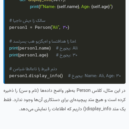
def
display_info
(
)
:
print
(
f"Name: 
{
self
.
name
}
, Age: 
{
self
.
age
}
"
)
# ایجاد شیء از کلاس
=
(
"Ali"
,
30
)
person1 
 Person
# دسترسی به ویژگی‌ها و استفاده از آن‌ها
# خروجی: Ali
)
.
(
print
person1
name
# خروجی: 30
)
.
(
print
person1
age
# نمایش اطلاعات از طریق متد
# خروجی: Name: Ali, Age: 30
)
(
.
person1
display_info
در این مثال، کلاس Person به‌طور واضح داده‌ها (نام و سن) را ذخیره
کرده است و هیچ متد پیچیده‌ای برای دستکاری آن‌ها وجود ندارد. فقط
یک متد display_info() داریم که اطلاعات را نمایش می‌دهد.