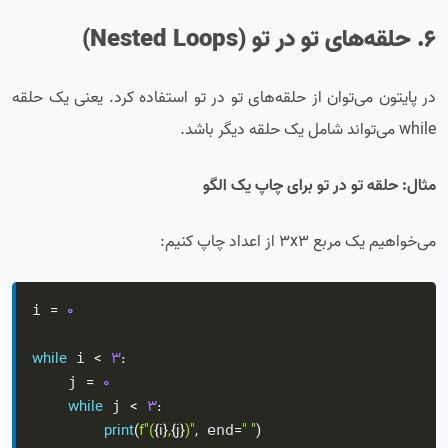
6. حلقه‌های تو در تو (Nested Loops)
در پایتون می‌توان از حلقه‌های تو در تو استفاده کرد. یعنی یک حلقه
while می‌تواند شامل یک حلقه دیگر باشد.
مثال: حلقه تو در تو برای چاپ یک الگو
می‌خواهیم یک مربع 3x3 از اعداد چاپ کنیم:
=
0
i 
while
<
3
:
 i 
=
0
    j 
while
<
3
:
 j 
print
(
f"(
{
i
}
,
{
j
}
)"
,
=
" "
)
 end