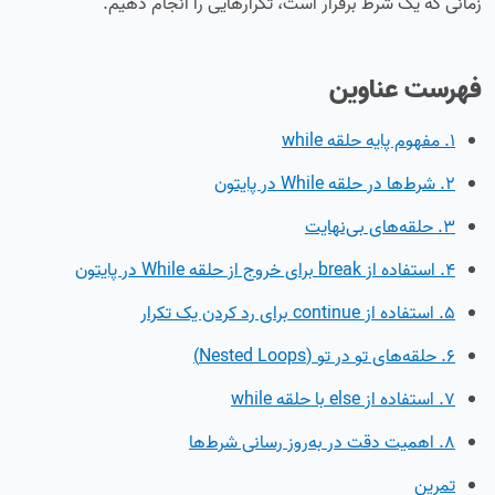
زمانی که یک شرط برقرار است، تکرارهایی را انجام دهیم.
فهرست عناوین
1. مفهوم پایه حلقه while
2. شرط‌ها در حلقه While در پایتون
3. حلقه‌های بی‌نهایت
4. استفاده از break برای خروج از حلقه While در پایتون
5. استفاده از continue برای رد کردن یک تکرار
6. حلقه‌های تو در تو (Nested Loops)
7. استفاده از else با حلقه while
8. اهمیت دقت در به‌روز رسانی شرط‌ها
تمرین