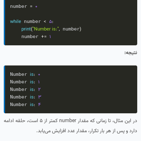
=
0
number 
while
<
5
:
 number 
print
(
"Number is:"
,
)
 number
+=
1
    number 
نتیجه:
is
:
0
Number 
is
:
1
Number 
is
:
2
Number 
is
:
3
Number 
is
:
4
Number 
در این مثال، تا زمانی که مقدار number کمتر از 5 است، حلقه ادامه
دارد و پس از هر بار تکرار، مقدار عدد افزایش می‌یابد.