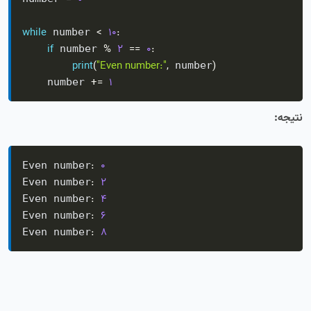
while
<
10
:
 number 
if
%
2
==
0
:
 number 
print
(
"Even number:"
,
)
 number
+=
1
    number 
نتیجه:
:
0
Even number
:
2
Even number
:
4
Even number
:
6
Even number
:
8
Even number