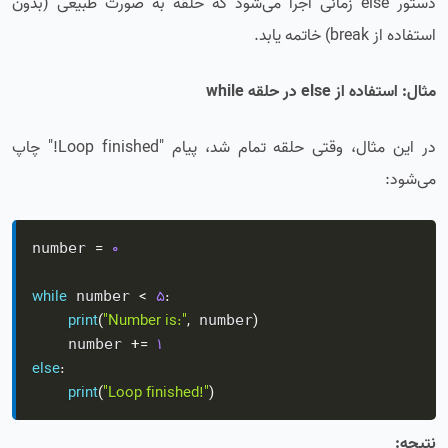
دستور else زمانی اجرا می‌شود که حلقه به صورت طبیعی (بدون
استفاده از break) خاتمه یابد.
مثال: استفاده از else در حلقه while
در این مثال، وقتی حلقه تمام شد، پیام "Loop finished!" چاپ
می‌شود:
=
0
number 
while
<
5
:
 number 
print
(
"Number is:"
,
)
 number
+=
1
    number 
else
:
print
(
"Loop finished!"
)
نتیجه: