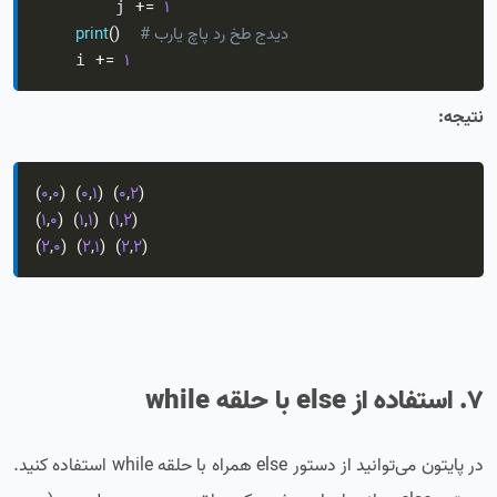
+=
1
        j 
# برای چاپ در خط جدید
)
(
print
+=
1
    i 
نتیجه:
(
0
,
0
)
(
0
,
1
)
(
0
,
2
)
(
1
,
0
)
(
1
,
1
)
(
1
,
2
)
(
2
,
0
)
(
2
,
1
)
(
2
,
2
)
7. استفاده از else با حلقه while
در پایتون می‌توانید از دستور else همراه با حلقه while استفاده کنید.