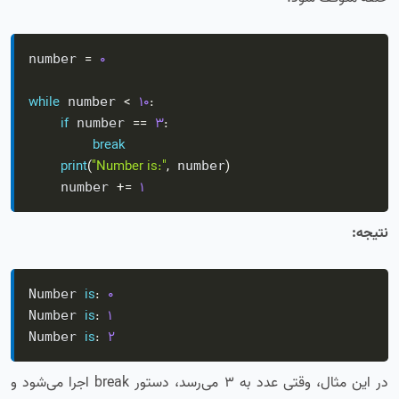
=
0
number 
while
<
10
:
 number 
if
==
3
:
 number 
break
print
(
"Number is:"
,
)
 number
+=
1
    number 
نتیجه:
is
:
0
Number 
is
:
1
Number 
is
:
2
Number 
در این مثال، وقتی عدد به 3 می‌رسد، دستور break اجرا می‌شود و