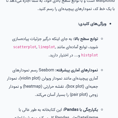
Matplotlib است و با توابع سطح بالای خود، به شما اجازه می‌دهد تا
با یک خط کد، نمودارهای پیچیده‌ای را رسم کنید.
ویژگی‌های کلیدی:
توابع سطح بالا:
به جای اینکه درگیر جزئیات پیاده‌سازی
شوید، توابع آماده‌ای مانند
,
,
scatterplot
lineplot
و... در اختیار دارید.
histplot
نمودارهای آماری پیشرفته:
Seaborn رسم نمودارهای
آماری پیچیده‌ای مانند نمودار ویولن (violin plot)، نمودار
جعبه‌ای (box plot)، نقشه حرارتی (heatmap) و نمودار
زوجی (pair plot) را بسیار آسان می‌کند.
یکپارچگی با Pandas:
این کتابخانه به طور عالی با