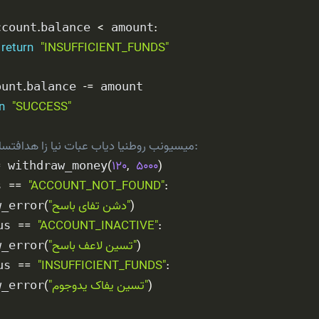
.
<
:
ccount
balance 
 amount
return
"INSUFFICIENT_FUNDS"
.
-=
ount
balance 
 amount

n
"SUCCESS"
# حالا برای استفاده از این تابع باید اینط
=
(
120
,
5000
)
 withdraw_money
==
"ACCOUNT_NOT_FOUND"
:
s 
)
"حساب یافت نشد"
(
w_error
==
"ACCOUNT_INACTIVE"
:
us 
)
"حساب فعال نیست"
(
w_error
==
"INSUFFICIENT_FUNDS"
:
us 
)
"موجودی کافی نیست"
(
w_error