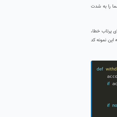
شما را به شدت
ای پرتاب خطا،
ه پس از هر فراخوانی، خروجی را با دستورات if/else چک کند. به این نمونه کد
def
with
    acc
if
 a
if
no