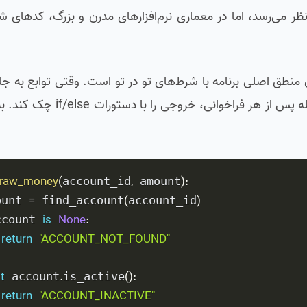
نظر می‌رسد، اما در معماری نرم‌افزارهای مدرن و بزرگ، کدهای 
 منطق اصلی برنامه با شرط‌های تو در تو است. وقتی توابع به ج
کد وضعیت برمی‌گردانند، تابع فراخوان‌کننده مجبور است بلافاصل
draw_money
(
,
)
:
account_id
 amount
=
(
)
ount 
 find_account
account_id
is
None
:
ccount 
return
"ACCOUNT_NOT_FOUND"
t
.
(
)
:
 account
is_active
return
"ACCOUNT_INACTIVE"