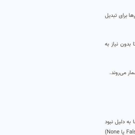
ا برای تبدیل
بدون نیاز به
ار می‌روند.
امه‌نویسی قدیمی مانند C است. در آن زبان‌ها به دلیل نبود
سیستم یکپارچه مدیریت استثناها، توابع مجبور بودند در صورت بروز خطا، یک عدد (مانند -1 یا 404) یا یک مقدار خاص (مانند False یا None)