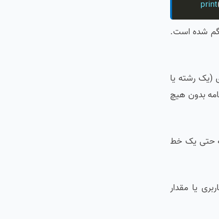
print
 گم شده است.
 (یک رشته یا
جی تابع withdraw_money را با دستور if بررسی کند، برنامه بدون هیچ
نکه حتی یک خط
ری یا مقدار