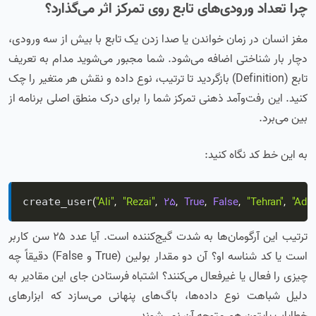
چرا تعداد ورودی‌های تابع روی تمرکز اثر می‌گذارد؟
مغز انسان در زمان خواندن یا صدا زدن یک تابع با بیش از سه ورودی،
دچار بار شناختی اضافه می‌شود. شما مجبور می‌شوید مدام به تعریف
تابع (Definition) بازگردید تا ترتیب، نوع داده و نقش هر متغیر را چک
کنید. این رفت‌وآمد ذهنی تمرکز شما را برای درک منطق اصلی برنامه از
بین می‌برد.
به این خط کد نگاه کنید:
(
"Ali"
,
"Rezai"
,
25
,
True
,
False
,
"Tehran"
,
"Adm
create_user
ترتیب این آرگومان‌ها به شدت گیج‌کننده است. آیا عدد ۲۵ سن کاربر
است یا کد شناسه او؟ آن دو مقدار بولین (True و False) دقیقاً چه
چیزی را فعال یا غیرفعال می‌کنند؟ اشتباه فرستادن جای این مقادیر به
دلیل شباهت نوع داده‌ها، باگ‌های پنهانی می‌سازد که ابزارهای