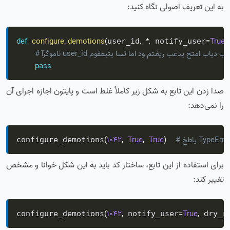
به این تعریف اصولی نگاه کنید:
def
configure_demotions
(
,
*
,
=
True
,
user_id
 notify_user
user_i موقعیتی است اما دو متغیر بعدی حتما باید با نام بیایند
pass
صدا زدن این تابع به شکل زیر کاملاً غلط است و پایتون اجازه اجرای آن
را نمی‌دهد:
 خطای TypeError
)
True
,
True
,
1042
(
configure_demotions
برای استفاده از این تابع، ساختار کد باید به این شکل خوانا و مشخص
تغییر کند:
(
1042
,
=
True
,
configure_demotions
 notify_user
 dry_r