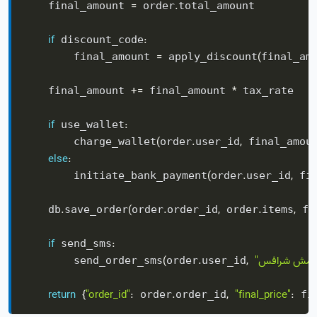
=
.
    final_amount 
 order
total_amount

if
:
 discount_code
=
(
        final_amount 
 apply_discount
final_am
+=
*
    final_amount 
 final_amount 
 tax_rate

if
:
 use_wallet
(
.
,
        charge_wallet
order
user_id
 final_amou
else
:
(
.
,
        initiate_bank_payment
order
user_id
 fi
.
(
.
,
.
,
    db
save_order
order
order_id
 order
items
 fi
if
:
 send_sms
یت ثبت شد."
,
.
(
        send_order_sms
order
user_id
return
{
"order_id"
:
.
,
"final_price"
:
 order
order_id
 fi