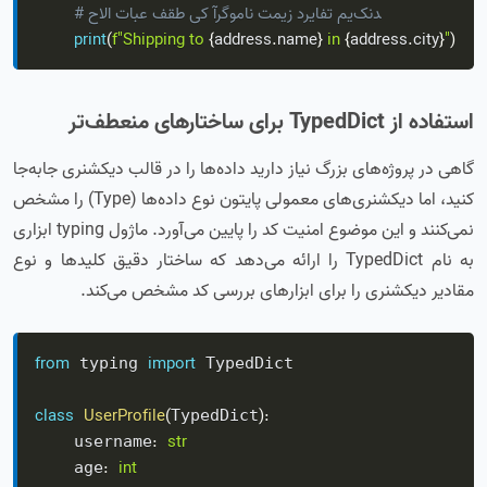
# حالا تابع فقط یک آرگومان تمیز دریافت می‌کند
print
(
f"Shipping to 
{
address
.
name
}
 in 
{
address
.
city
}
"
)
استفاده از TypedDict برای ساختارهای منعطف‌تر
گاهی در پروژه‌های بزرگ نیاز دارید داده‌ها را در قالب دیکشنری جابه‌جا
کنید، اما دیکشنری‌های معمولی پایتون نوع داده‌ها (Type) را مشخص
نمی‌کنند و این موضوع امنیت کد را پایین می‌آورد. ماژول typing ابزاری
به نام TypedDict را ارائه می‌دهد که ساختار دقیق کلیدها و نوع
مقادیر دیکشنری را برای ابزارهای بررسی کد مشخص می‌کند.
from
import
 typing 
 TypedDict

class
UserProfile
(
)
:
TypedDict
:
str
    username
:
int
    age