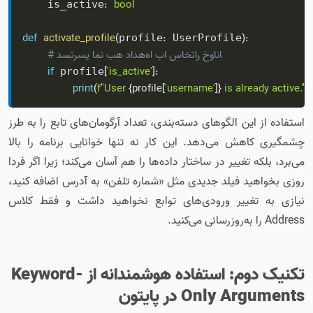
:
bool
    is_active
def
activate_profile
(
:
)
:
profile
 UserProfile
# دسترسی امن به داده‌ها با ساختار خوانا
if
[
'is_active'
]
:
 profile
print
(
f"User 
{
profile
[
'username'
]
}
 is already active."
)
استفاده از این الگوهای دسته‌بندی، تعداد آرگومان‌های تابع را به طرز
چشمگیری کاهش می‌دهد. این کار نه تنها خوانایی برنامه را بالا
می‌برد، بلکه تغییر در ساختار داده‌ها را هم آسان می‌کند؛ زیرا اگر فردا
روزی بخواهید فیلد جدیدی مثل «شماره تلفن» به آدرس اضافه کنید،
نیازی به تغییر ورودی‌های توابع نخواهید داشت و فقط کلاس
Address را به‌روزرسانی می‌کنید.
تکنیک دوم: استفاده هوشمندانه از Keyword-
Only Arguments در پایتون