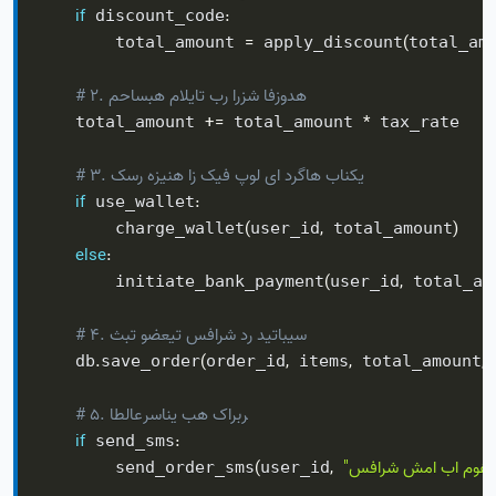
if
:
 discount_code
=
(
        total_amount 
 apply_discount
total_am
# ۲. محاسبه مالیات بر ارزش افزوده
+=
*
    total_amount 
 total_amount 
 tax_rate

# ۳. کسر هزینه از کیف پول یا درگاه بانکی
if
:
 use_wallet
(
,
)
        charge_wallet
user_id
 total_amount
else
:
(
,
        initiate_bank_payment
user_id
 total_am
# ۴. ثبت وضعیت سفارش در دیتابیس
.
(
,
,
,
    db
save_order
order_id
 items
 total_amount
 
# ۵. اطلاع‌رسانی به کاربر
if
:
 send_sms
با موفقیت ثبت شد."
,
(
        send_order_sms
user_id