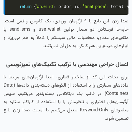
return
{
"order_id"
:
,
"final_price"
:
 order_id
 total_am
صدا زدن این تابع با ۹ آرگومان ورودی، یک کابوس واقعی است.
جابه‌جا فرستادن دو مقدار بولین use_wallet و send_sms یا
متغیرهای عددی، محاسبات مالی سیستم را کاملاً به هم می‌ریزد و
ابزارهای عیب‌یابی هم کمکی به حل آن نمی‌کنند.
اعمال جراحی مهندسی با ترکیب تکنیک‌های تمیزنویسی
برای نجات این کد از ساختار قطاری، ابتدا آرگومان‌های مرتبط با
داده‌های سفارش را با استفاده از الگوهای دسته‌بندی داده‌ها (Data
Containers) در قالب یک دیتاکلاس بسته‌بندی می‌کنیم. سپس
آرگومان‌های اختیاری و تنظیماتی را با استفاده از کاراکتر ستاره به
متغیرهای Keyword-Only تبدیل می‌کنیم تا امنیت صدا زدن تابع
تضمین شود.