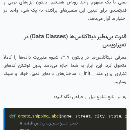
یعنی با یک مفهوم واحد روبه‌رو هستیم. پایتون ابزارهای بومی و
قدرتمندی برای تبدیل این متغیرهای پراکنده به یک شیء واحد در
اختیار ما قرار می‌دهد.
قدرت بی‌نظیر دیتاکلاس‌ها (Data Classes) در
تمیزنویسی
معرفی دیتاکلاس‌ها در پایتون ۳.۷، شیوه مدیریت داده‌ها را کاملاً
متحول کرد. این ابزار به شما اجازه می‌دهد بدون نوشتن کدهای
تکراری برای متد __init__، ساختارهای داده‌ای تمیز، خوانا و سبک
بسازید.
به این تابع شلوغ قبل از جراحی نگاه کنید:
def
create_shipping_label
(
,
,
,
,
name
 street
 city
 state
 zi
# منطق صدور برچسب ارسال پست