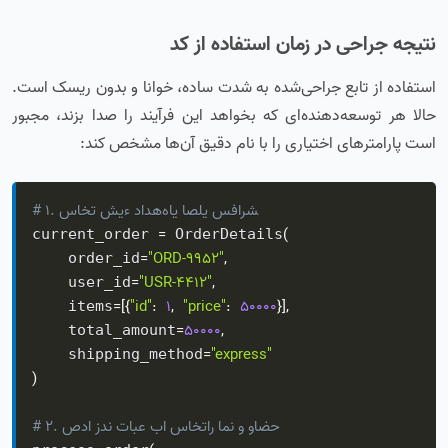
نتیجه جراحی در زمان استفاده از کد
استفاده از تابع جراحی‌شده به شدت ساده، خوانا و بدون ریسک است.
حالا هر توسعه‌دهنده‌ای که بخواهد این فرآیند را صدا بزند، مجبور
است پارامترهای اختیاری را با نام دقیق آن‌ها مشخص کند:
# ۱. ساخت شیء داده‌های اصلی سفارش
=
(
current_order 
 OrderDetails
=
"ORD-9952"
,
    order_id
=
"USR-4412"
,
    user_id
=
[
{
"id"
:
1
,
"price"
:
50000
}
]
,
    items
=
50000
,
    total_amount
=
"express"
    shipping_method
)
# ۲. صدا زدن تابع با ساختار امن و واضح