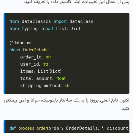
پس از اعمال این تغییرات، ابتدا کانتینر داده را تعریف کنید:
from
import
 dataclasses 
from
import
,
 typing 
 List
 Dict

@dataclass
class
OrderDetails
:
:
str
    order_id
:
str
    user_id
:
[
]
    items
 List
Dict
:
float
    total_amount
:
str
    shipping_method
اکنون تابع اصلی پروژه را به یک ساختار پایتونیک، خوانا و امن ریفکتور
کنید:
def
process_order
(
:
,
*
,
order
 OrderDetails
 discount_