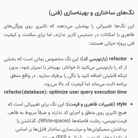
تگ‌های ساختاری و بهینه‌سازی (فنی)
این تگ‌ها تغییراتی را پوشش می‌دهند که تاثیری روی ویژگی‌های
ظاهری یا امکانات در دسترس کاربر ندارند، اما برای سلامت و کیفیت
فنی پروژه حیاتی هستند:
refactor (بازنویسی کد):
این تگ مخصوص زمانی است که بخشی
از کد را بازنویسی می‌کنید تا خواناتر، بهینه‌تر یا تمیزتر شود، بدون
اینکه قابلیتی اضافه کنید یا باگی را برطرف سازید. در واقع منطق
برنامه ثابت می‌ماند اما کیفیت کد بالا می‌رود.
refactor(database): optimize user query execution time
style (تغییرات ظاهری و فرمت):
این تگ برای تغییراتی است که
هیچ تاثیری روی منطق و اجرای کد ندارند و صرفاً مربوط به ظاهر،
فرمت‌نویسی، رعایت فاصله‌ها (White-spaces)، گذاشتن یا
برداشتن سمیکولن‌ها و مرتب‌سازی ساختار فایل‌ها بر اساس
استانداردهای کدنویسی (مثل PEP 8) هستند.