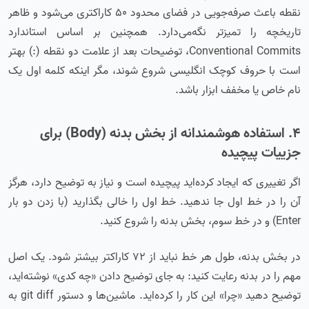
نقطه باعث صرفه‌جویی در فضای محدود ۵۰ کاراکتری می‌شود و ظاهر
تاریخچه را تمیزتر نگه‌می‌دارد. همچنین بر اساس استاندارد
Conventional Commits، توضیحات بعد از علامت دو نقطه (:) بهتر
است با حروف کوچک انگلیسی شروع شوند، مگر اینکه کلمه اول یک
نام خاص یا مخفف ابزار باشد.
۴. استفاده هوشمندانه از بخش بدنه (Body) برای
جزییات پیچیده
اگر تغییری که ایجاد کرده‌اید پیچیده است و نیاز به توضیح دارد، هرگز
آن را در خط اول جا ندهید. خط اول را خالی بگذارید (با زدن دو بار
Enter) و در خط سوم، بخش بدنه را شروع کنید.
در بخش بدنه، طول هر خط نباید از ۷۲ کاراکتر بیشتر شود. یک اصل
مهم را در بدنه رعایت کنید: به جای توضیح دادن «چه کدی» نوشته‌اید،
توضیح دهید «چرا» این کار را کرده‌اید. ماشین‌ها و دستور git diff به