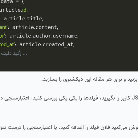
=
{
_data 
.
id
,
article
:
.
,
 article
title
ent'
:
.
,
 article
content
or'
:
.
.
,
 article
author
username
ted_at'
:
.
,
 article
created_at
# و ۱۰ فیلد دی
همین کار را برای ورودی JSON هم باید انجام دهید. بیایید JSON کاربر را بگیرید، فیلدها را یکی یکی بررسی کنید، 
می‌کنید فلان فیلد را اضافه کنید. یا اعتبارسنجی را درست ننوش