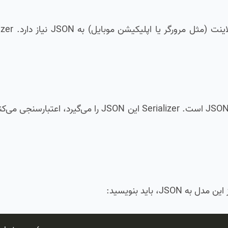
کاربر یک درخواست POST می‌فرستد. داده داخل بدنه به شکل JSON است. Serializer این JSON ر