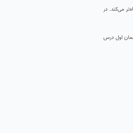
ی‌بینیم ModelSerializer چطور کد ما را کوتاه‌تر می‌کند. در
همان اول درس