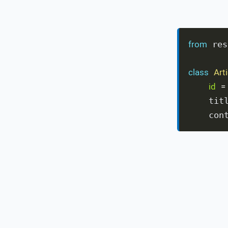
from
 res
class
Arti
id
=
    tit
    con