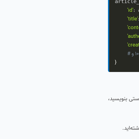
article
'id'
:
 
'title'
'cont
'auth
'crea
گر ...
}
اعتبارسنجی دستی بنویسید،
ته‌اید.