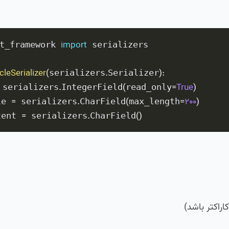
import
t_framework 
 serializers

cleSerializer
(
.
)
:
serializers
Serializer
.
(
=
True
)
 serializers
IntegerField
read_only
=
.
(
=
200
)
le 
 serializers
CharField
max_length
=
.
(
)
tent 
 serializers
CharField