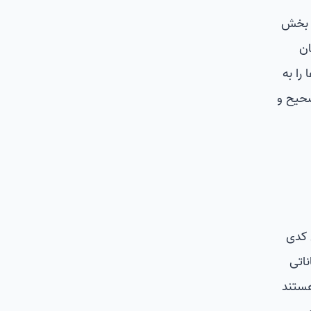
ن بخش
ان
شن‌ها را به
صحیح و
ای کدی
امکاناتی
هستند