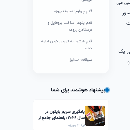
سی می
قدم چهارم: تعریف پروژه
سور
ت
قدم پنجم: ساخت پروفایل و
فرستادن رزومه
قدم ششم: به تمرین کردن ادامه
دهید
نویسی یک
سوالات متداول
و
پیشنهاد هوشمند برای شما
یادگیری سریع پایتون در
سال 2026: راهنمای جامع از
صفر تا کدنویسی در 30 روز
12 دقیقه