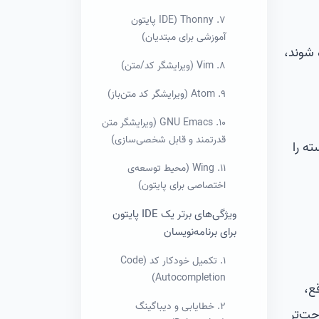
7. Thonny (IDE پایتون
آموزشی برای مبتدیان)
 شوند،
8. Vim (ویرایشگر کد/متن)
9. Atom (ویرایشگر کد متن‌باز)
10. GNU Emacs (ویرایشگر متن
قدرتمند و قابل شخصی‌سازی)
Inde) و پرانتزهای بسته را
11. Wing (محیط توسعه‌ی
اختصاصی برای پایتون)
ویژگی‌های برتر یک IDE پایتون
برای برنامه‌نویسان
1. تکمیل خودکار کد (Code
Autocompletion)
ع،
2. خطایابی و دیباگینگ
حت‌تر