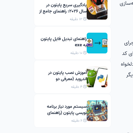
ی مانند برجسته‌سازی
یادگیری سریع پایتون در
سال 2026: راهنمای جامع از
صفر تا کدنویسی در 30 روز
12 دقیقه
راهنمای تبدیل فایل پایتون
رای
به exe
ای کد
10 دقیقه
لخواه
آموزش نصب پایتون در
گر
اندروید {معرفی دو
اپلیکیشن}
4 دقیقه
سیستم مورد نیاز برنامه
نویسی پایتون (راهنمای
جامع ۱۴۰۴)
6 دقیقه