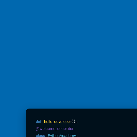
def
hello_developer
():
@welcome_decorator
class
PythonAcademy
: