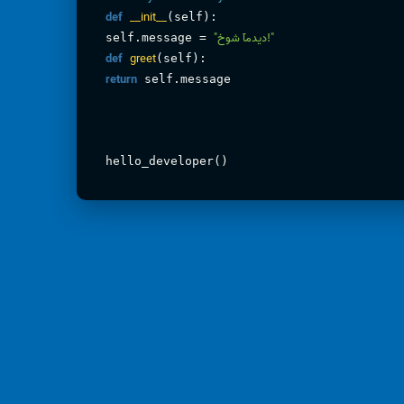
def
__init__
(self):
"خوش آمدید!"
self.message =
def
greet
(self):
return
self.message
hello_developer()